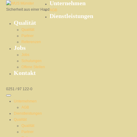
Unternehmen
Sicherheit aus einer Hand
AGB
Dienstleistungen
Qualität
Qualität
Partner
Referenzen
Jobs
Jobs
Schulungen
Offene Stellen
Kontakt
0251 / 97 122-0
Unternehmen
AGB
Dienstleistungen
Qualität
Qualität
Partner