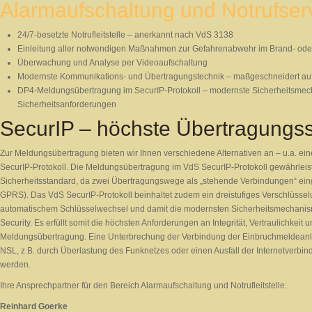
Alarmaufschaltung und Notrufservi
24/7-besetzte Notrufleitstelle – anerkannt nach VdS 3138
Einleitung aller notwendigen Maßnahmen zur Gefahrenabwehr im Brand- oder
Überwachung und Analyse per Videoaufschaltung
Modernste Kommunikations- und Übertragungstechnik – maßgeschneidert auf
DP4-Meldungsübertragung im SecurIP-Protokoll – modernste Sicherheitsmec
Sicherheitsanforderungen
SecurIP – höchste Übertragungss
Zur Meldungsübertragung bieten wir Ihnen verschiedene Alternativen an – u.a. ei
SecurIP-Protokoll. Die Meldungsübertragung im VdS SecurIP-Protokoll gewährleis
Sicherheitsstandard, da zwei Übertragungswege als „stehende Verbindungen“ eing
GPRS). Das VdS SecurIP-Protokoll beinhaltet zudem ein dreistufiges Verschlüssel
automatischem Schlüsselwechsel und damit die modernsten Sicherheitsmechani
Security. Es erfüllt somit die höchsten Anforderungen an Integrität, Vertraulichkeit 
Meldungsübertragung. Eine Unterbrechung der Verbindung der Einbruchmeldeanl
NSL, z.B. durch Überlastung des Funknetzes oder einen Ausfall der Internetverbin
werden.
Ihre Ansprechpartner für den Bereich Alarmaufschaltung und Notrufleitstelle:
Reinhard Goerke