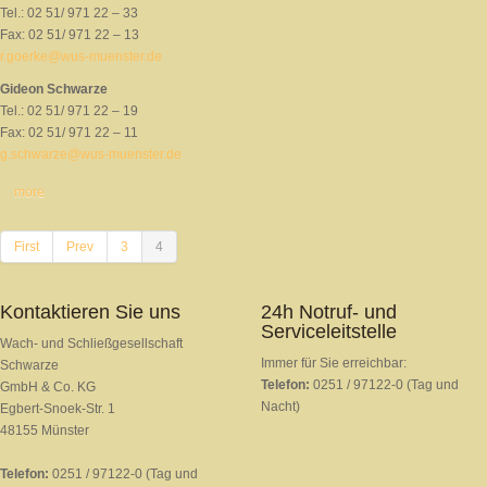
Tel.: 02 51/ 971 22 – 33
Fax: 02 51/ 971 22 – 13
r.goerke@wus-muenster.de
Gideon Schwarze
Tel.: 02 51/ 971 22 – 19
Fax: 02 51/ 971 22 – 11
g.schwarze@wus-muenster.de
more
First
Prev
3
4
Kontaktieren Sie uns
24h Notruf- und
Serviceleitstelle
Wach- und Schließgesellschaft
Immer für Sie erreichbar:
Schwarze
Telefon:
0251 / 97122-0 (Tag und
GmbH & Co. KG
Nacht)
Egbert-Snoek-Str. 1
48155 Münster
Telefon:
0251 / 97122-0 (Tag und