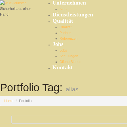
Unternehmen
Sicherheit aus einer
AGB
Dienstleistungen
Hand
Qualität
Qualität
Partner
Referenzen
Jobs
Jobs
Schulungen
Offene Stellen
Kontakt
Portfolio Tag:
alias
Home
/
Portfolio