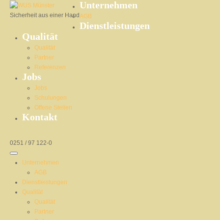
Unternehmen
Sicherheit aus einer Hand
AGB
Dienstleistungen
Qualität
Qualität
Partner
Referenzen
Jobs
Jobs
Schulungen
Offene Stellen
Kontakt
0251 / 97 122-0
Unternehmen
AGB
Dienstleistungen
Qualität
Qualität
Partner