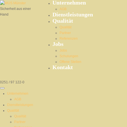
Unternehmen
Sicherheit aus einer
AGB
Dienstleistungen
Hand
Qualität
Qualität
Partner
Referenzen
Jobs
Jobs
Schulungen
Offene Stellen
Kontakt
0251 / 97 122-0
Unternehmen
AGB
Dienstleistungen
Qualität
Qualität
Partner