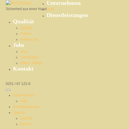
Unternehmen
Sicherheit aus einer Hand
AGB
Dienstleistungen
Qualität
Qualität
Partner
Referenzen
Jobs
Jobs
Schulungen
Offene Stellen
Kontakt
0251 / 97 122-0
Unternehmen
AGB
Dienstleistungen
Qualität
Qualität
Partner