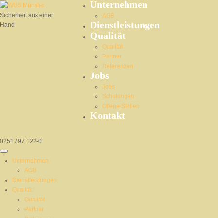
Unternehmen
Sicherheit aus einer
AGB
Dienstleistungen
Hand
Qualität
Qualität
Partner
Referenzen
Jobs
Jobs
Schulungen
Offene Stellen
Kontakt
0251 / 97 122-0
Unternehmen
AGB
Dienstleistungen
Qualität
Qualität
Partner