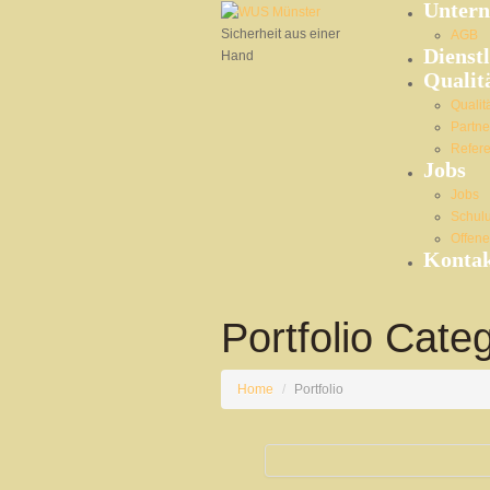
Unter
Sicherheit aus einer
AGB
Dienst
Hand
Qualit
Qualit
Partne
Refer
Jobs
Jobs
Schul
Offene
Konta
Portfolio Cate
Home
/
Portfolio