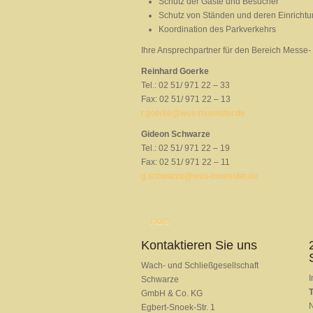
Schutz der Gäste und Besucher
Schutz von Ständen und deren Einrichtu
Koordination des Parkverkehrs
Ihre Ansprechpartner für den Bereich Messe-
Reinhard Goerke
Tel.: 02 51/ 971 22 – 33
Fax: 02 51/ 971 22 – 13
r.goerke@wus-muenster.de
Gideon Schwarze
Tel.: 02 51/ 971 22 – 19
Fax: 02 51/ 971 22 – 11
g.schwarze@wus-muenster.de
more
Kontaktieren Sie uns
Wach- und Schließgesellschaft
I
Schwarze
T
GmbH & Co. KG
N
Egbert-Snoek-Str. 1