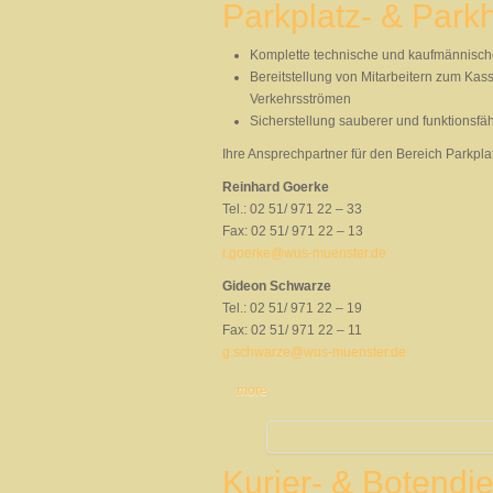
Parkplatz- & Park
Komplette technische und kaufmännisch
Bereitstellung von Mitarbeitern zum Kas
Verkehrsströmen
Sicherstellung sauberer und funktionsfä
Ihre Ansprechpartner für den Bereich Parkpla
Reinhard Goerke
Tel.: 02 51/ 971 22 – 33
Fax: 02 51/ 971 22 – 13
r.goerke@wus-muenster.de
Gideon Schwarze
Tel.: 02 51/ 971 22 – 19
Fax: 02 51/ 971 22 – 11
g.schwarze@wus-muenster.de
more
Kurier- & Botendie