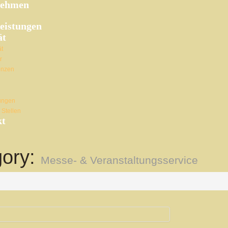
nehmen
leistungen
ät
ät
r
enzen
ungen
 Stellen
kt
gory:
Messe- & Veranstaltungsservice