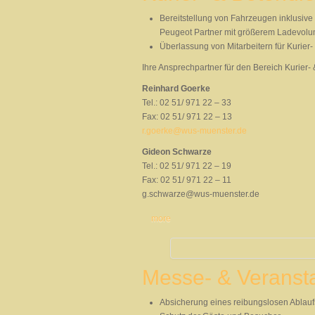
Bereitstellung von Fahrzeugen inklusiv
Peugeot Partner mit größerem Ladevol
Überlassung von Mitarbeitern für Kurier
Ihre Ansprechpartner für den Bereich Kurier- 
Reinhard Goerke
Tel.: 02 51/ 971 22 – 33
Fax: 02 51/ 971 22 – 13
r.goerke@wus-muenster.de
Gideon Schwarze
Tel.: 02 51/ 971 22 – 19
Fax: 02 51/ 971 22 – 11
g.schwarze@wus-muenster.de
more
Messe- & Veransta
Absicherung eines reibungslosen Ablauf